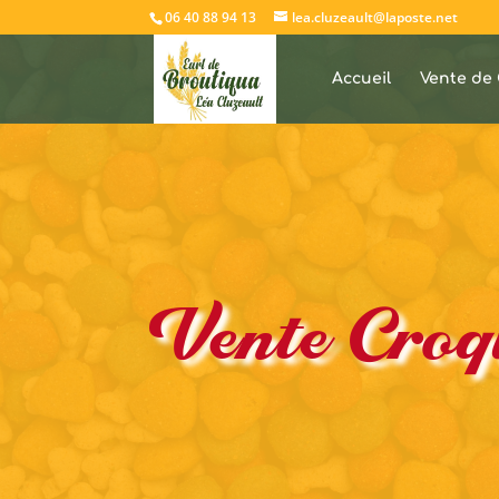
06 40 88 94 13
lea.cluzeault@laposte.net
Accueil
Vente de 
Vente Croq